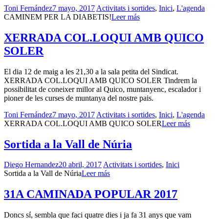
Toni Fernández
7 mayo, 2017
Activitats i sortides
,
Inici
,
L'agenda
CAMINEM PER LA DIABETIS!
Leer más
XERRADA COL.LOQUI AMB QUICO
SOLER
El dia 12 de maig a les 21,30 a la sala petita del Sindicat.
XERRADA COL.LOQUI AMB QUICO SOLER Tindrem la
possibilitat de coneixer millor al Quico, muntanyenc, escalador i
pioner de les curses de muntanya del nostre pais.
Toni Fernández
7 mayo, 2017
Activitats i sortides
,
Inici
,
L'agenda
XERRADA COL.LOQUI AMB QUICO SOLER
Leer más
Sortida a la Vall de Núria
Diego Hernandez
20 abril, 2017
Activitats i sortides
,
Inici
Sortida a la Vall de Núria
Leer más
31A CAMINADA POPULAR 2017
Doncs sí, sembla que faci quatre dies i ja fa 31 anys que vam