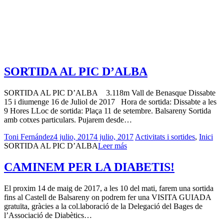
SORTIDA AL PIC D’ALBA
SORTIDA AL PIC D’ALBA 3.118m Vall de Benasque Dissabte
15 i diumenge 16 de Juliol de 2017 Hora de sortida: Dissabte a les
9 Hores LLoc de sortida: Plaça 11 de setembre. Balsareny Sortida
amb cotxes particulars. Pujarem desde…
Toni Fernández
4 julio, 2017
4 julio, 2017
Activitats i sortides
,
Inici
SORTIDA AL PIC D’ALBA
Leer más
CAMINEM PER LA DIABETIS!
El proxim 14 de maig de 2017, a les 10 del mati, farem una sortida
fins al Castell de Balsareny on podrem fer una VISITA GUIADA
gratuïta, gràcies a la col.laboració de la Delegació del Bages de
l’Associació de Diabètics…