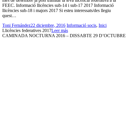
mes de desembre ja pots tramitar la teva llicència federativa a la
FEEC. Informació llicències sub-14 i sub-17 2017 Informació
llicències sub-18 i majors 2017 Si esteu interessats/des llegiu
quest…
Toni Fernández
22 diciembre, 2016
Informació socis
,
Inici
Llicències federatives 2017
Leer más
CAMINADA NOCTURNA 2016 – DISSABTE 29 D’OCTUBRE