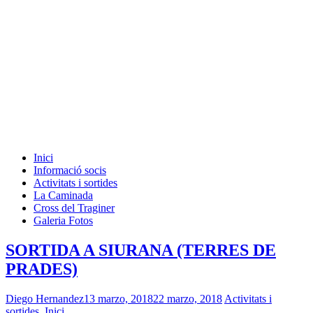
Inici
Informació socis
Activitats i sortides
La Caminada
Cross del Traginer
Galeria Fotos
SORTIDA A SIURANA (TERRES DE
PRADES)
Diego Hernandez
13 marzo, 2018
22 marzo, 2018
Activitats i
sortides
,
Inici