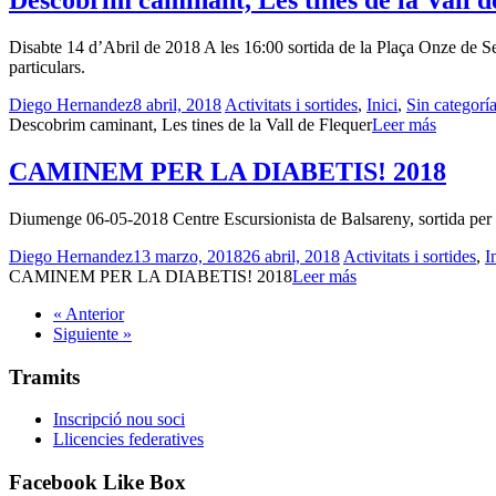
Descobrim caminant, Les tines de la Vall d
Disabte 14 d’Abril de 2018 A les 16:00 sortida de la Plaça Onze de Se
particulars.
Diego Hernandez
8 abril, 2018
Activitats i sortides
,
Inici
,
Sin categorí
Descobrim caminant, Les tines de la Vall de Flequer
Leer más
CAMINEM PER LA DIABETIS! 2018
Diumenge 06-05-2018 Centre Escursionista de Balsareny, sortida per l
Diego Hernandez
13 marzo, 2018
26 abril, 2018
Activitats i sortides
,
I
CAMINEM PER LA DIABETIS! 2018
Leer más
« Anterior
Siguiente »
Tramits
Inscripció nou soci
Llicencies federatives
Facebook Like Box