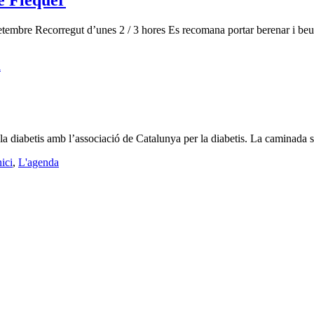
e Flequer
tembre Recorregut d’unes 2 / 3 hores Es recomana portar berenar i beure
a
a diabetis amb l’associació de Catalunya per la diabetis. La caminada 
nici
,
L'agenda