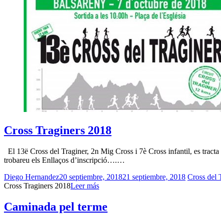
Cross Traginers 2018
El 13ë Cross del Traginer, 2n Mig Cross i 7è Cross infantil, es tract
trobareu els Enllaços d’inscripció….…
Diego Hernandez
20 septiembre, 2018
21 septiembre, 2018
Cross del 
Cross Traginers 2018
Leer más
Caminada pel terme