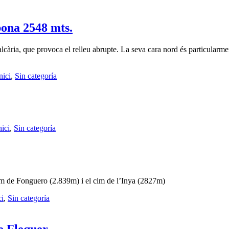
bona 2548 mts.
 calcària, que provoca el relleu abrupte. La seva cara nord és particular
nici
,
Sin categoría
nici
,
Sin categoría
cim de Fonguero (2.839m) i el cim de l’Inya (2827m)
ci
,
Sin categoría