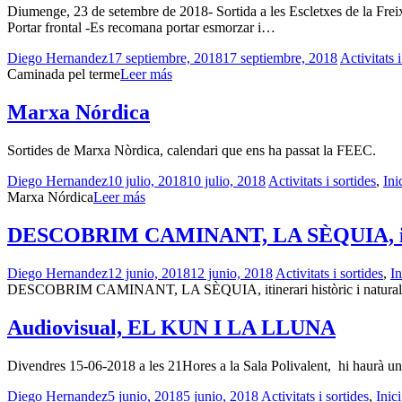
Diumenge, 23 de setembre de 2018- Sortida a les Escletxes de la Fre
Portar frontal -Es recomana portar esmorzar i…
Diego Hernandez
17 septiembre, 2018
17 septiembre, 2018
Activitats i
Caminada pel terme
Leer más
Marxa Nórdica
Sortides de Marxa Nòrdica, calendari que ens ha passat la FEEC.
Diego Hernandez
10 julio, 2018
10 julio, 2018
Activitats i sortides
,
Ini
Marxa Nórdica
Leer más
DESCOBRIM CAMINANT, LA SÈQUIA, itiner
Diego Hernandez
12 junio, 2018
12 junio, 2018
Activitats i sortides
,
In
DESCOBRIM CAMINANT, LA SÈQUIA, itinerari històric i natural
Audiovisual, EL KUN I LA LLUNA
Divendres 15-06-2018 a les 21Hores a la Sala Polivalent, hi haurà
Diego Hernandez
5 junio, 2018
5 junio, 2018
Activitats i sortides
,
Inici