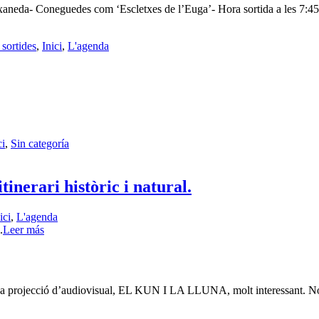
ixaneda- Coneguedes com ‘Escletxes de l’Euga’- Hora sortida a les 7:4
 sortides
,
Inici
,
L'agenda
ci
,
Sin categoría
ari històric i natural.
ici
,
L'agenda
.
Leer más
 una projecció d’audiovisual, EL KUN I LA LLUNA, molt interessant. N