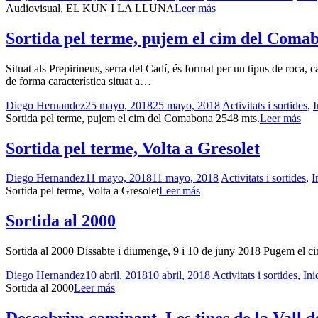
Audiovisual, EL KUN I LA LLUNA
Leer más
Sortida pel terme, pujem el cim del Coma
Situat als Prepirineus, serra del Cadí, és format per un tipus de roca,
de forma característica situat a…
Diego Hernandez
25 mayo, 2018
25 mayo, 2018
Activitats i sortides
,
I
Sortida pel terme, pujem el cim del Comabona 2548 mts.
Leer más
Sortida pel terme, Volta a Gresolet
Diego Hernandez
11 mayo, 2018
11 mayo, 2018
Activitats i sortides
,
I
Sortida pel terme, Volta a Gresolet
Leer más
Sortida al 2000
Sortida al 2000 Dissabte i diumenge, 9 i 10 de juny 2018 Pugem el 
Diego Hernandez
10 abril, 2018
10 abril, 2018
Activitats i sortides
,
Ini
Sortida al 2000
Leer más